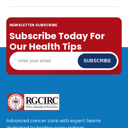
NEWSLETTER SUBSCRIBE
Subscribe Today For
Our Health Tips
Advanced cancer care with expert teams
dedicated to healing every patient.