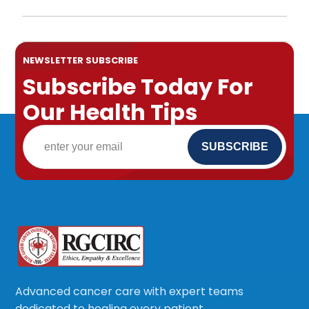
NEWSLETTER SUBSCRIBE
Subscribe Today For
Our Health Tips
Advanced cancer care with expert teams
dedicated to healing every patient.