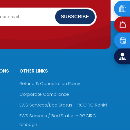
IONS
OTHER LINKS
Refund & Cancellation Policy
Corporate Compliance
EWS Services/Bed Status – RGCIRC Rohini
EWS Services / Bed Status – RGCIRC
Nitibagh