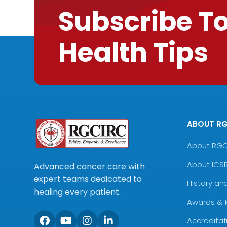
Subscribe T
Health Tips
ABOUT R
About RG
About ICS
Advanced cancer care with
expert teams dedicated to
History an
healing every patient.
Awards & 
Accreditat