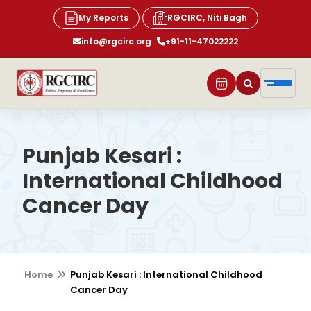
My Reports
RGCIRC, Niti Bagh
info@rgcirc.org
+91-11-47022222
Punjab Kesari :
International Childhood
Cancer Day
Home
Punjab Kesari : International Childhood
Cancer Day