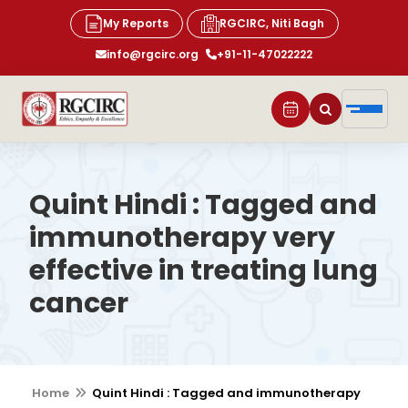
My Reports
RGCIRC, Niti Bagh
info@rgcirc.org
+91-11-47022222
Quint Hindi : Tagged and
immunotherapy very
effective in treating lung
cancer
Home
Quint Hindi : Tagged and immunotherapy